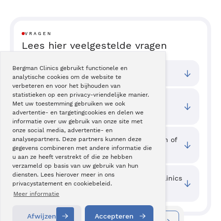
VRAGEN
Lees hier veelgestelde vragen
Bergman Clinics gebruikt functionele en
Bij welke vestigingen kan ik terecht?
analytische cookies om de website te
verbeteren en voor het bijhouden van
statistieken op een privacy-vriendelijke manier.
Wat zijn de toegangstijden van deze
Met uw toestemming gebruiken we ook
behandeling?
advertentie- en targetingcookies en delen we
informatie over uw gebruik van onze site met
onze social media, advertentie- en
Waar kan ik ervaringen van cliënten zien of
analysepartners. Deze partners kunnen deze
gegevens combineren met andere informatie die
mijn ervaring delen?
u aan ze heeft verstrekt of die ze hebben
verzameld op basis van uw gebruik van hun
diensten. Lees hierover meer in ons
Welke kwaliteit wordt er bij Bergman Clinics
privacystatement en cookiebeleid.
geboden?
Meer informatie
Afwijzen
Accepteren