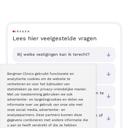
VRAGEN
Lees hier veelgestelde vragen
Bij welke vestigingen kan ik terecht?
Wat zijn de toegangstijden van deze
Bergman Clinics gebruikt functionele en
behandeling?
analytische cookies om de website te
verbeteren en voor het bijhouden van
statistieken op een privacy-vriendelijke manier.
Wat kan ik zelf doen om eczeemklachten te
Met uw toestemming gebruiken we ook
verminderen?
advertentie- en targetingcookies en delen we
informatie over uw gebruik van onze site met
onze social media, advertentie- en
Waar kan ik ervaringen van cliënten zien of
analysepartners. Deze partners kunnen deze
gegevens combineren met andere informatie die
mijn ervaring delen?
u aan ze heeft verstrekt of die ze hebben