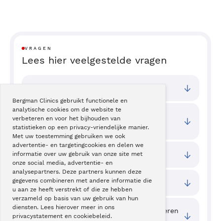
VRAGEN
Lees hier veelgestelde vragen
Bij welke vestigingen kan ik terecht?
Bergman Clinics gebruikt functionele en
analytische cookies om de website te
Wat zijn de toegangstijden van deze
verbeteren en voor het bijhouden van
behandeling?
statistieken op een privacy-vriendelijke manier.
Met uw toestemming gebruiken we ook
advertentie- en targetingcookies en delen we
Geven spataderen klachten?
informatie over uw gebruik van onze site met
onze social media, advertentie- en
analysepartners. Deze partners kunnen deze
gegevens combineren met andere informatie die
Kan ik van mijn spataderen af komen?
u aan ze heeft verstrekt of die ze hebben
verzameld op basis van uw gebruik van hun
diensten. Lees hierover meer in ons
Wat kan ik doen om de kans op spataderen
privacystatement en cookiebeleid.