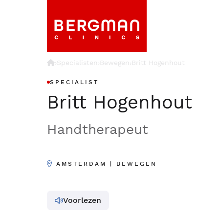
›
Specialisten
Bewegen
Britt Hogenhout
›
›
SPECIALIST
Britt Hogenhout
Handtherapeut
AMSTERDAM | BEWEGEN
Voorlezen