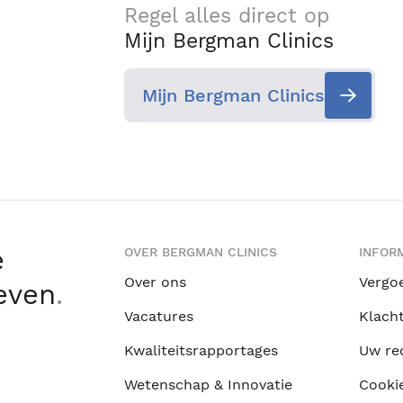
Regel alles direct op
Mijn Bergman Clinics
Mijn Bergman Clinics
e
OVER BERGMAN CLINICS
INFORM
Over ons
Vergo
leven
.
Vacatures
Klach
Kwaliteitsrapportages
Uw re
Wetenschap & Innovatie
Cooki