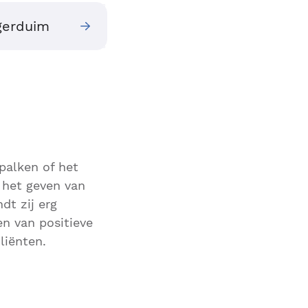
ggerduim
palken of het
 het geven van
dt zij erg
en van positieve
liënten.