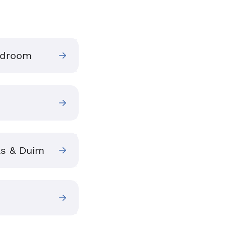
yndroom
ls & Duim