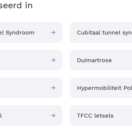
seerd in
el Syndroom
Cubitaal tunnel s
Duimartrose
Hypermobiliteit Po
l
TFCC letsels