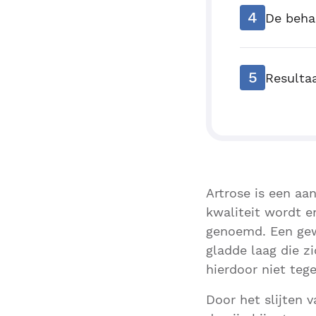
4
De beha
5
Resulta
Artrose is een aa
kwaliteit wordt e
genoemd. Een gew
gladde laag die z
hierdoor niet tege
Door het slijten 