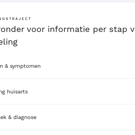
NGSTRAJECT
eronder voor informatie per stap 
ling
en & symptomen
ng huisarts
ek & diagnose