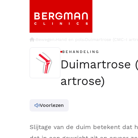
›
Bewegen
Hand en pols
Duimartrose (CMC-I artr
›
›
BEHANDELING
Duimartrose 
artrose)
Voorlezen
Slijtage van de duim betekent dat 