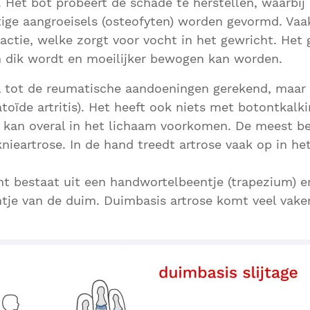
e. Het bot probeert de schade te herstellen, waarbij
ige aangroeisels (osteofyten) worden gevormd. Vaa
actie, welke zorgt voor vocht in het gewricht. Het 
 dik wordt en moeilijker bewogen kan worden.
 tot de reumatische aandoeningen gerekend, maar h
oïde artritis). Het heeft ook niets met botontkalki
e kan overal in het lichaam voorkomen. De meest 
knieartrose. In de hand treedt artrose vaak op in he
t bestaat uit een handwortelbeentje (trapezium) e
je van de duim. Duimbasis artrose komt veel vaker