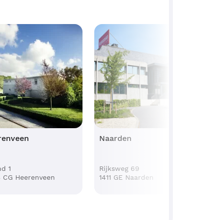
renveen
Naarden
nd 1
Rijksweg 69
 CG Heerenveen
1411 GE Naarden