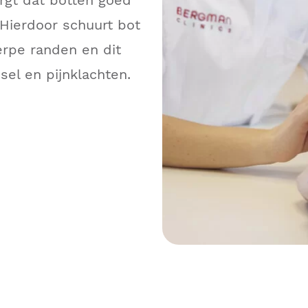
orgt dat botten goed
 Hierdoor schuurt bot
erpe randen en dit
sel en pijnklachten.