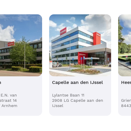
m
Capelle aan den IJssel
Hee
E.N. van
Lylantse Baan 11
straat 14
2908 LG Capelle aan den
Grie
V Arnhem
IJssel
8443