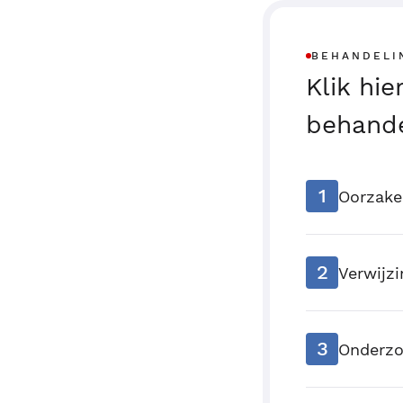
BEHANDELI
Klik hi
behande
1
Oorzak
2
Verwijzi
3
Onderzo