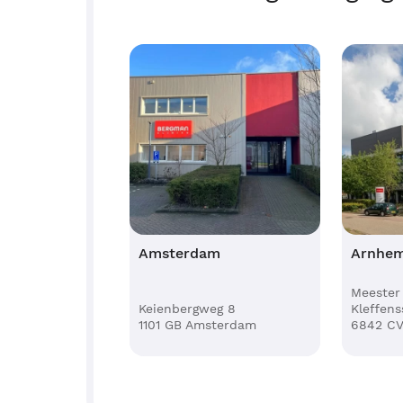
Amsterdam
Arnhe
Meester 
Keienbergweg 8
Kleffens
1101 GB Amsterdam
6842 C