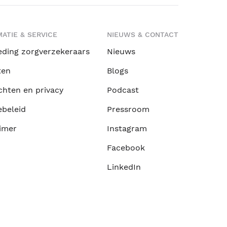
ATIE & SERVICE
NIEUWS & CONTACT
eding zorgverzekeraars
Nieuws
ten
Blogs
chten en privacy
Podcast
ebeleid
Pressroom
imer
Instagram
Facebook
LinkedIn