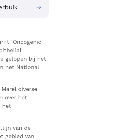
erbuik
rift ‘Oncogenic
ithelial
e gelopen bij het
n het National
 Marel diverse
n over het
 het
tlijn van de
et gebied van