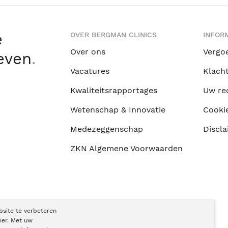
e
OVER BERGMAN CLINICS
INFORM
Over ons
Vergo
leven
.
Vacatures
Klach
Kwaliteitsrapportages
Uw re
Wetenschap & Innovatie
Cooki
Medezeggenschap
Discla
ZKN Algemene Voorwaarden
bsite te verbeteren
ier. Met uw