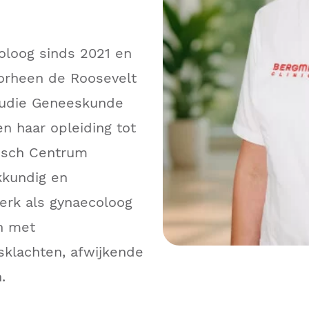
coloog sinds 2021 en
orheen de Roosevelt
 studie Geneeskunde
en haar opleiding tot
disch Centrum
akkundig en
werk als gynaecoloog
en met
sklachten, afwijkende
.