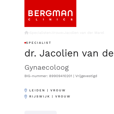
›
Specialisten
Vrouw
Jacolien van der Marel
›
›
SPECIALIST
dr. Jacolien van d
Gynaecoloog
BIG-nummer: 89909410201 | Vrijgevestigd
LEIDEN | VROUW
RIJSWIJK | VROUW