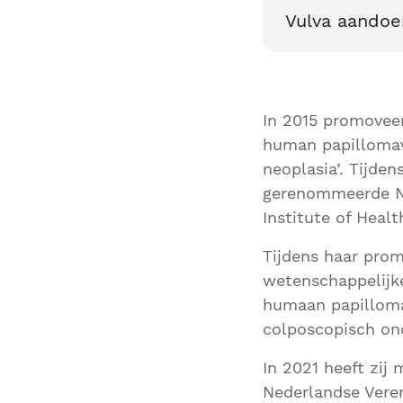
Vulva aandoe
In 2015 promoveer
human papillomavi
neoplasia’. Tijde
gerenommeerde Na
Institute of Heal
Tijdens haar prom
wetenschappelijke
humaan papilloma
colposcopisch on
In 2021 heeft zij 
Nederlandse Veren