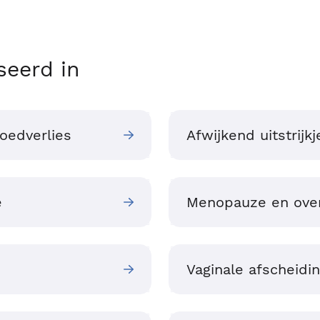
seerd in
oedverlies
Afwijkend uitstrijkj
e
Menopauze en ove
Vaginale afscheidi