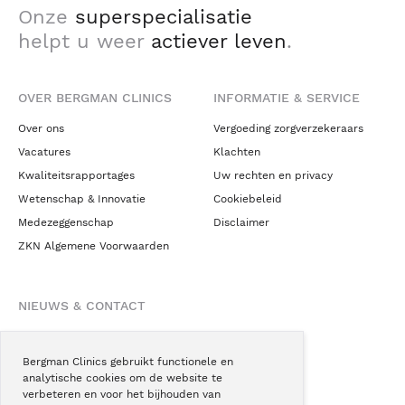
Onze
superspecialisatie
helpt u weer
actiever leven
.
OVER BERGMAN CLINICS
INFORMATIE & SERVICE
Over ons
Vergoeding zorgverzekeraars
Vacatures
Klachten
Kwaliteitsrapportages
Uw rechten en privacy
Wetenschap & Innovatie
Cookiebeleid
Medezeggenschap
Disclaimer
ZKN Algemene Voorwaarden
NIEUWS & CONTACT
Nieuws
Blogs
Bergman Clinics gebruikt functionele en
analytische cookies om de website te
Podcast
verbeteren en voor het bijhouden van