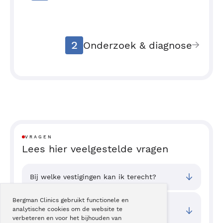
2
Onderzoek & diagnose
VRAGEN
Lees hier veelgestelde vragen
Bij welke vestigingen kan ik terecht?
Bergman Clinics gebruikt functionele en
Wat zijn de toegangstijden van deze
analytische cookies om de website te
behandeling?
verbeteren en voor het bijhouden van