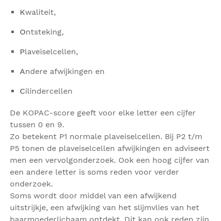
K
waliteit,
O
ntsteking,
P
laveiselcellen,
A
ndere afwijkingen en
C
ilindercellen
De KOPAC-score geeft voor elke letter een cijfer
tussen 0 en 9.
Zo betekent P1 normale plaveiselcellen. Bij P2 t/m
P5 tonen de plaveiselcellen afwijkingen en adviseert
men een vervolgonderzoek. Ook een hoog cijfer van
een andere letter is soms reden voor verder
onderzoek.
Soms wordt door middel van een afwijkend
uitstrijkje, een afwijking van het slijmvlies van het
baarmoederlichaam ontdekt. Dit kan ook reden zijn