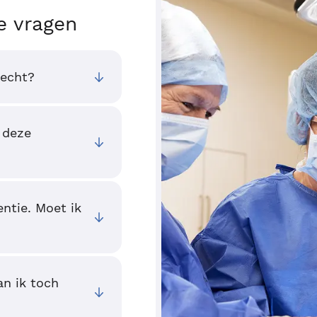
e vragen
recht?
 deze
entie. Moet ik
an ik toch