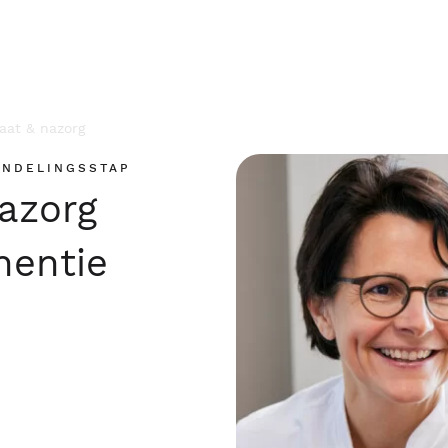
aat & nazorg
ANDELINGSSTAP
nazorg
nentie