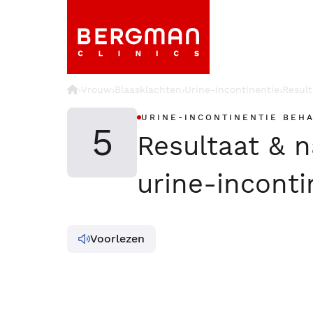
›
Vrouw
Blaasklachten
Urine-incontinentie
Result
›
›
›
URINE-INCONTINENTIE BEH
5
Resultaat & 
urine-inconti
Voorlezen