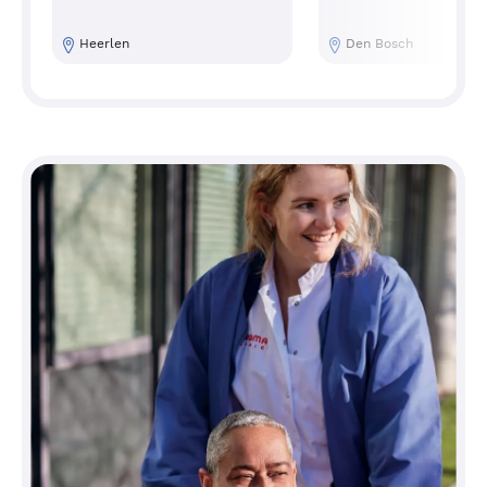
Verwijderen oneffenheid
Heerlen
Den Bosch
Behandeling met laser
Bandagelens
Meer weten over de behandeling van een
hoornvliesbeschadiging bij Bergman
Clinics | Ogen? Neem dan contact op via
088 9000 500. Wilt u direct een afspraak
maken? Dat kan met een verwijzing van
uw huisarts.
Let op! Deze behandeling wordt niet bij
alle vestigingen uitgevoerd.