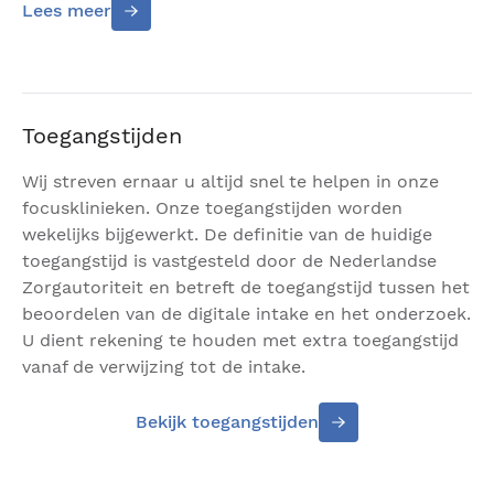
Lees meer
Een kras van een vinger of nagel
Takken of bladeren
Zand in het oog
Toegangstijden
Te hardhandig wrijven
Wij streven ernaar u altijd snel te helpen in onze
Dragen van contactlenzen
focusklinieken. Onze toegangstijden worden
wekelijks bijgewerkt. De definitie van de huidige
Herstel van hoornvliesbeschadiging
toegangstijd is vastgesteld door de Nederlandse
Een hoornvliesbeschadiging zal met een snelle en
Zorgautoriteit en betreft de toegangstijd tussen het
adequate behandeling in de meeste gevallen binnen
beoordelen van de digitale intake en het onderzoek.
een week genezen. Het nieuwe epitheel is tijdens en
U dient rekening te houden met extra toegangstijd
na de genezing echter nog erg kwetsbaar.
vanaf de verwijzing tot de intake.
Symptomen
Bekijk toegangstijden
Pijnlijke ogen