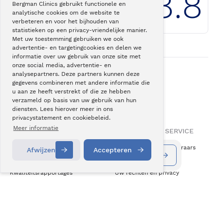
8.8
Bergman Clinics gebruikt functionele en
analytische cookies om de website te
Klantwaardering
Bergman Clinics
verbeteren en voor het bijhouden van
statistieken op een privacy-vriendelijke manier.
Met uw toestemming gebruiken we ook
advertentie- en targetingcookies en delen we
informatie over uw gebruik van onze site met
onze social media, advertentie- en
analysepartners. Deze partners kunnen deze
gegevens combineren met andere informatie die
Onze
superspecialisatie
u aan ze heeft verstrekt of die ze hebben
helpt u weer
actiever leven
.
verzameld op basis van uw gebruik van hun
diensten. Lees hierover meer in ons
privacystatement en cookiebeleid.
Meer informatie
OVER BERGMAN CLINICS
INFORMATIE & SERVICE
Over ons
Vergoeding zorgverzekeraars
Afwijzen
Accepteren
Informatie aanvragen
Contact
Vacatures
Klachten
Kwaliteitsrapportages
Uw rechten en privacy
Wetenschap & Innovatie
Cookiebeleid
Medezeggenschap
Disclaimer
ZKN Algemene Voorwaarden