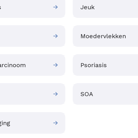
s
Jeuk
Moedervlekken
carcinoom
Psoriasis
SOA
ging