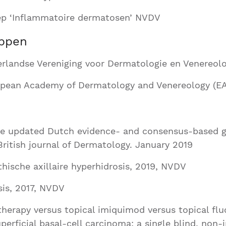
p ‘Inflammatoire dermatosen’ NVDV
ppen
erlandse Vereniging voor Dermatologie en Venereol
opean Academy of Dermatology and Venereology (E
the updated Dutch evidence- and consensus-based g
 British journal of Dermatology. January 2019
athische axillaire hyperhidrosis, 2019, NVDV
asis, 2017, NVDV
erapy versus topical imiquimod versus topical fluo
erficial basal-cell carcinoma: a single blind, non-in