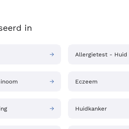
seerd in
Allergietest - Huid
cinoom
Eczeem
ing
Huidkanker