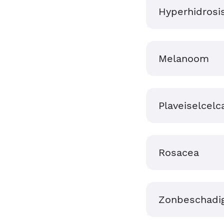
Hyperhidrosi
Melanoom
Plaveiselcel
Rosacea
Zonbeschadi