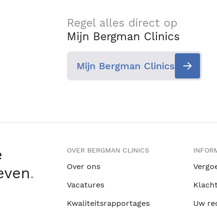
Regel alles direct op
Mijn Bergman Clinics
Mijn Bergman Clinics
e
OVER BERGMAN CLINICS
INFORM
Over ons
Vergo
leven
.
Vacatures
Klach
Kwaliteitsrapportages
Uw re