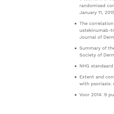
randomised contr
January 11, 201
The correlation
ustekinumab-tre
Journal of Der
Summary of the
Society of Der
NHG standaard 
Extent and con
with psoriasis
Voor 2014: 9 pu