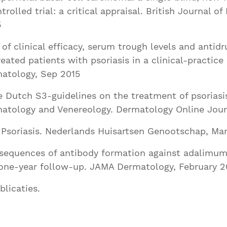
olled trial: a critical appraisal. British Journal o
5
 of clinical efficacy, serum trough levels and antidr
ated patients with psoriasis in a clinical-practice s
matology, Sep 2015
 Dutch S3-guidelines on the treatment of psoriasi
matology and Venereology. Dermatology Online Jour
Psoriasis. Nederlands Huisartsen Genootschap, Ma
sequences of antibody formation against adalimum
: one-year follow-up. JAMA Dermatology, February 2
blicaties.