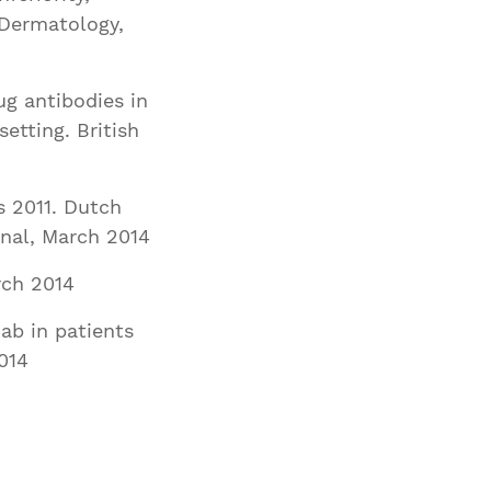
f Dermatology,
ug antibodies in
etting. British
s 2011. Dutch
nal, March 2014
rch 2014
ab in patients
014