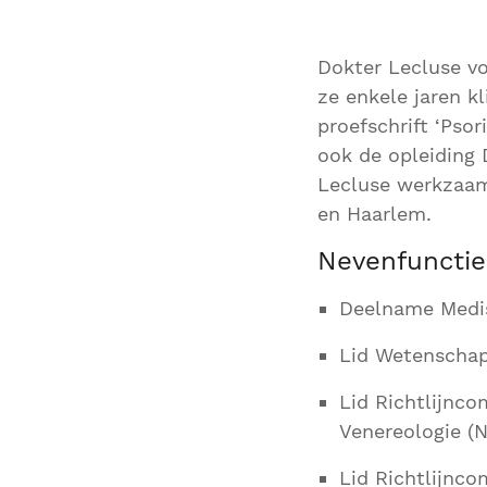
Dokter Lecluse vo
ze enkele jaren k
proefschrift ‘Psor
ook de opleiding 
Lecluse werkzaam
en Haarlem.
Nevenfuncties
Deelname Medis
Lid Wetenschap
Lid Richtlijnco
Venereologie (
Lid Richtlijnco