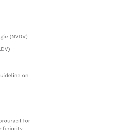
ogie (NVDV)
ADV)
uideline on
rouracil for
feriority,