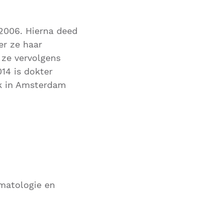
2006. Hierna deed
er ze haar
e ze vervolgens
14 is dokter
jk in Amsterdam
rmatologie en