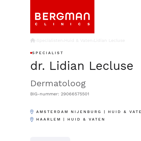
›
Specialisten
Huid & Vaten
Lidian Lecluse
›
›
SPECIALIST
dr. Lidian Lecluse
Dermatoloog
BIG-nummer: 29066575501
AMSTERDAM NIJENBURG | HUID & VAT
HAARLEM | HUID & VATEN