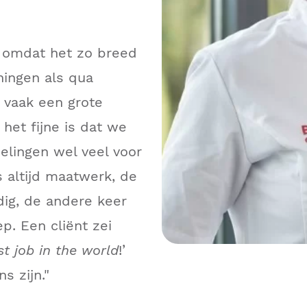
k omdat het zo breed
ningen als qua
 vaak een grote
het fijne is dat we
elingen wel veel voor
 altijd maatwerk, de
dig, de andere keer
p. Een cliënt zei
t job in the world
!’
s zijn."