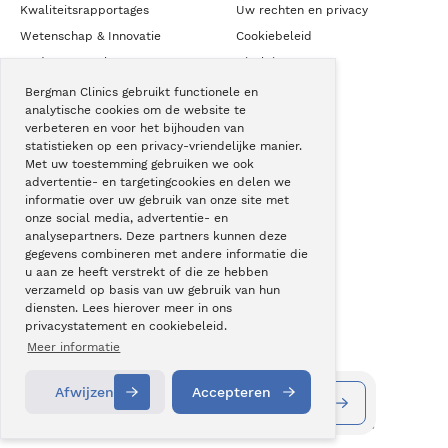
Kwaliteitsrapportages
Uw rechten en privacy
Wetenschap & Innovatie
Cookiebeleid
Medezeggenschap
Disclaimer
ZKN Algemene Voorwaarden
Bergman Clinics gebruikt functionele en
analytische cookies om de website te
verbeteren en voor het bijhouden van
statistieken op een privacy-vriendelijke manier.
NIEUWS & CONTACT
Met uw toestemming gebruiken we ook
advertentie- en targetingcookies en delen we
Nieuws
informatie over uw gebruik van onze site met
Blogs
onze social media, advertentie- en
analysepartners. Deze partners kunnen deze
Podcast
gegevens combineren met andere informatie die
Pressroom
u aan ze heeft verstrekt of die ze hebben
verzameld op basis van uw gebruik van hun
Instagram
diensten. Lees hierover meer in ons
Facebook
privacystatement en cookiebeleid.
LinkedIn
Meer informatie
Afwijzen
Accepteren
Vestigingen
Alle behandelingen
Copyright © Bergman Clinics 2026
|
KVK nummer: 30196373