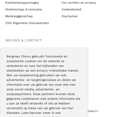
Kwaliteitsrapportages
Uw rechten en privacy
Wetenschap & Innovatie
Cookiebeleid
Medezeggenschap
Disclaimer
ZKN Algemene Voorwaarden
NIEUWS & CONTACT
Nieuws
Blogs
Bergman Clinics gebruikt functionele en
analytische cookies om de website te
Podcast
verbeteren en voor het bijhouden van
Pressroom
statistieken op een privacy-vriendelijke manier.
Met uw toestemming gebruiken we ook
Instagram
advertentie- en targetingcookies en delen we
Facebook
informatie over uw gebruik van onze site met
onze social media, advertentie- en
LinkedIn
analysepartners. Deze partners kunnen deze
gegevens combineren met andere informatie die
u aan ze heeft verstrekt of die ze hebben
verzameld op basis van uw gebruik van hun
Copyright © Bergman Clinics 2026
|
KVK nummer: 30196373
diensten. Lees hierover meer in ons