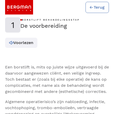
Terug
BORSTLIFT BEHANDELINGSSTAP
1
De voorbereiding
Voorlezen
Een borstlift is, mits op juiste wijze uitgevoerd bij de
daarvoor aangewezen cliënt, een veilige ingreep.
Toch bestaat er (zoals bij elke operatie) de kans op
complicaties, met name als de behandeling wordt
gecombineerd met andere (esthetische) correcties.
Algemene operatierisico’s zijn nabloeding, infectie,
vochtophoping, trombo-embolieën, vertraagde
wondgenezing en overtollige littekenvorming.