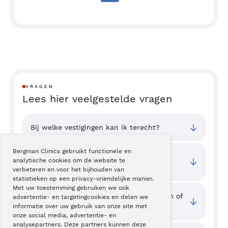
VRAGEN
Lees hier veelgestelde vragen
Bij welke vestigingen kan ik terecht?
Bergman Clinics gebruikt functionele en
Wat zijn de toegangstijden van deze
analytische cookies om de website te
behandeling?
verbeteren en voor het bijhouden van
statistieken op een privacy-vriendelijke manier.
Met uw toestemming gebruiken we ook
Waar kan ik ervaringen van cliënten zien of
advertentie- en targetingcookies en delen we
mijn ervaring delen?
informatie over uw gebruik van onze site met
onze social media, advertentie- en
analysepartners. Deze partners kunnen deze