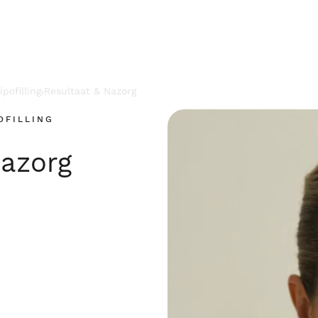
pofilling
Resultaat & Nazorg
›
OFILLING
Nazorg