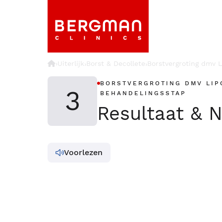
›
Uiterlijk
Borst & Decollete
Borstvergroting dmv Li
›
›
BORSTVERGROTING DMV LIP
3
BEHANDELINGSSTAP
Resultaat & 
Voorlezen