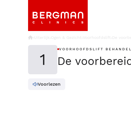
›
Uiterlijk
Ogen & Gezicht
Voorhoofdslift
De voorb
›
›
›
VOORHOOFDSLIFT BEHANDE
1
De voorberei
Voorlezen