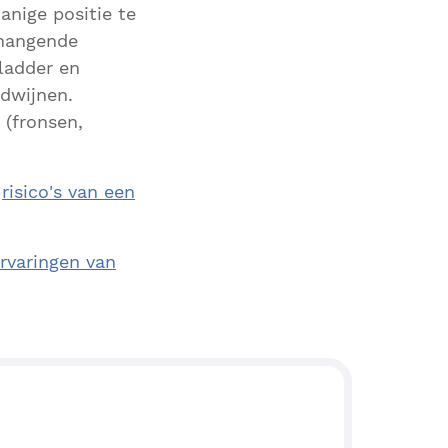
anige positie te
 hangende
ladder en
rdwijnen.
 (fronsen,
e
risico's van een
ervaringen van