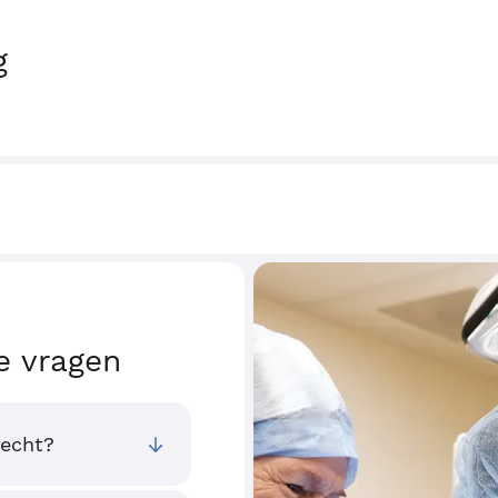
g
e vragen
recht?