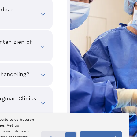
 deze
nten zien of
ehandeling?
ergman Clinics
bsite te verbeteren
ier. Met uw
len we informatie