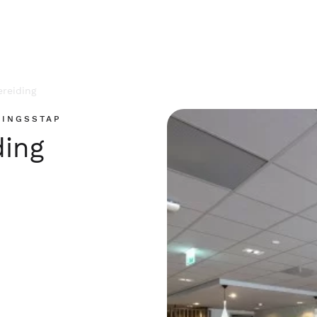
ereiding
LINGSSTAP
ding