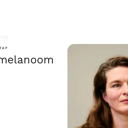
ling
TAP
 melanoom