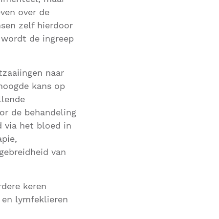
even over de
sen zelf hierdoor
, wordt de ingreep
tzaaiingen naar
rhoogde kans op
llende
oor de behandeling
 via het bloed in
pie,
tgebreidheid van
rdere keren
 en lymfeklieren