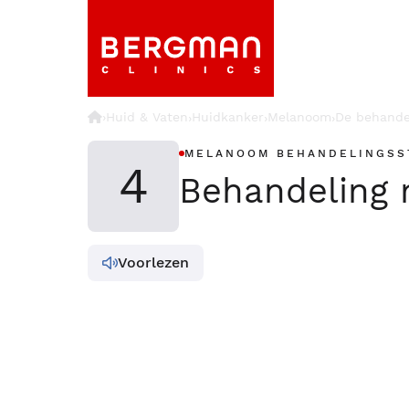
›
Huid & Vaten
Huidkanker
Melanoom
De behande
›
›
›
MELANOOM BEHANDELINGSS
4
Behandeling
Voorlezen