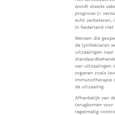
wordt steeds vake
prognose (= verwa
echt verbeteren, 
in Nederland niet
Mensen die geope
de lymfeklieren 
uitzaaiingen naa
standaardbehandel
van uitzaaiingen 
organen zoals le
immunotherapie of
de uitzaaiing.
Afhankelijk van 
terugkomen voor c
regelmatig contro