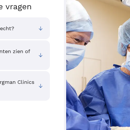
e vragen
recht?
nten zien of
ergman Clinics