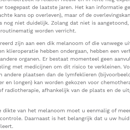
r toegepast de laatste jaren. Het kan informatie g
chte kans op overleven), maar of de overlevingskan
is nog niet duidelijk. Zolang dat niet is aangetoond
 routinematig worden verricht.
reerd zijn aan een dik melanoom of die vanwege ui
een klieroperatie hebben ondergaan, hebben een ve
r andere organen. Er bestaat momenteel geen aanvu
ing met medicijnen om dit risico te verkleinen. V
in andere plaatsen dan de lymfeklieren (bijvoorbeeld
ver en longen) kan worden gekozen voor chemothera
 radiotherapie, afhankelijk van de plaats en de ui
de dikte van het melanoom moet u eenmalig of mee
ontrole. Daarnaast is het belangrijk dat u uw huid
leert.