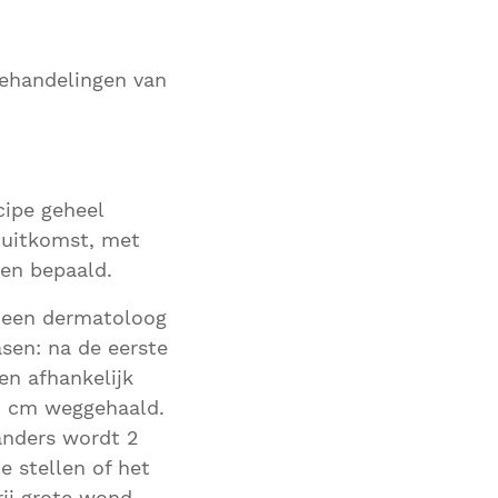
behandelingen van
cipe geheel
 uitkomst, met
en bepaald.
een dermatoloog
asen: na de eerste
en afhankelijk
2 cm weggehaald.
 anders wordt 2
 stellen of het
rij grote wond