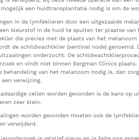
 mogelijk een huidtransplantatie nodig is om de wo
iingen in de lymfeklieren door een uitgezaaide me
en kleurstof in de huid te spuiten ter plaatse van 
klier die precies met de plaats van het melanoom 
ordt de schildwachtklier (sentinel node) genoemd. 
uitzaaiingen onderzocht. De schildwachtklierproced
rzoek en vindt niet binnen Bergman Clinics plaats. 
e behandeling van het melanoom nodig is, dan zor
 een verwijzing.
aadaardige cellen worden gevonden is de kans op ui
eren zeer klein.
zaaiingen worden gevonden moeten ook de lymfeklier
n verwijderd.
ieronderzoek is relatief nieuw en in feite nog expe