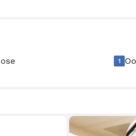
nose
Oo
1