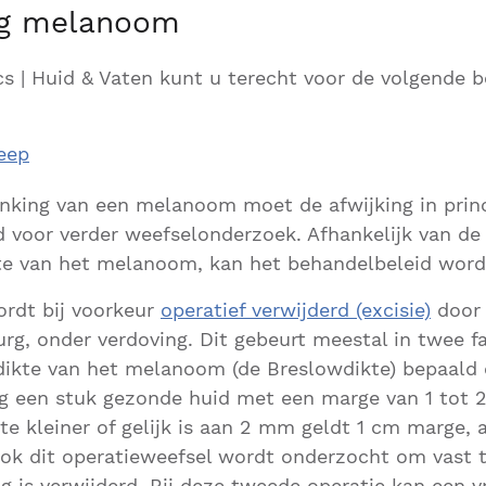
ng melanoom
cs | Huid & Vaten kunt u terecht voor de volgende 
eep
denking van een melanoom moet de afwijking in prin
 voor verder weefselonderzoek. Afhankelijk van de
te van het melanoom, kan het behandelbeleid word
rdt bij voorkeur
operatief verwijderd (excisie)
door 
rurg, onder verdoving. Dit gebeurt meestal in twee f
dikte van het melanoom (de Breslowdikte) bepaald 
g een stuk gezonde huid met een marge van 1 tot 
te kleiner of gelijk is aan 2 mm geldt 1 cm marge,
k dit operatieweefsel wordt onderzocht om vast te
 is verwijderd. Bij deze tweede operatie kan een v