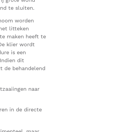
nd te sluiten.
lanoom worden
het litteken
te maken heeft te
De klier wordt
ure is een
Indien dit
gt de behandelend
tzaaiingen naar
en in de directe
rimenteel, maar