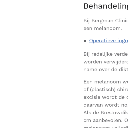
Behandeli
Bij Bergman Clini
een melanoom.
Operatieve ingr
Bij redelijke ver
worden verwijderd
name over de dik
Een melanoom wo
of (plastisch) chi
excisie wordt de 
daarvan wordt no
Als de Breslowdik
cm aanbevolen. Oo
melanoom volledig