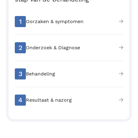
1
Oorzaken & symptomen
2
Onderzoek & Diagnose
3
Behandeling
4
Resultaat & nazorg