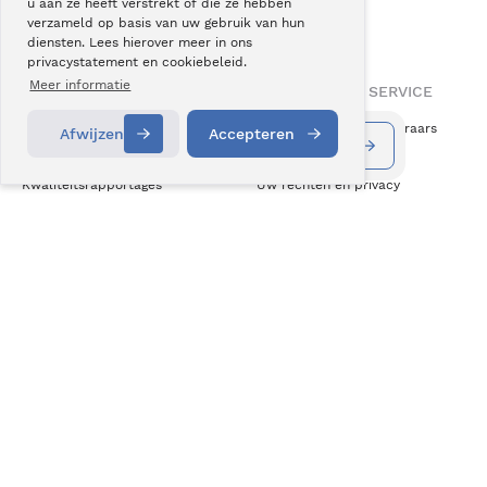
u aan ze heeft verstrekt of die ze hebben
helpt u weer
actiever leven
.
verzameld op basis van uw gebruik van hun
diensten. Lees hierover meer in ons
privacystatement en cookiebeleid.
Meer informatie
OVER BERGMAN CLINICS
INFORMATIE & SERVICE
Over ons
Vergoeding zorgverzekeraars
Afwijzen
Accepteren
Informatie aanvragen
Contact
Vacatures
Klachten
Kwaliteitsrapportages
Uw rechten en privacy
Wetenschap & Innovatie
Cookiebeleid
Medezeggenschap
Disclaimer
ZKN Algemene Voorwaarden
NIEUWS & CONTACT
Nieuws
Blogs
Podcast
Pressroom