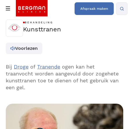
Afspraak maken
BEHANDELING
Kunsttranen
Voorlezen
Bij
Droge
of
Tranende
ogen kan het
traanvocht worden aangevuld door zogehete
kunsttranen toe te dienen of het gebruik van
een gel.