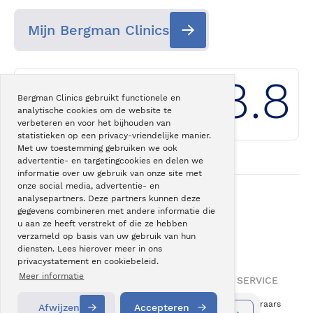
Mijn Bergman Clinics
8.8
Bergman Clinics gebruikt functionele en
analytische cookies om de website te
Klantwaardering
Bergman Clinics
verbeteren en voor het bijhouden van
statistieken op een privacy-vriendelijke manier.
Met uw toestemming gebruiken we ook
advertentie- en targetingcookies en delen we
informatie over uw gebruik van onze site met
onze social media, advertentie- en
analysepartners. Deze partners kunnen deze
gegevens combineren met andere informatie die
Onze
superspecialisatie
u aan ze heeft verstrekt of die ze hebben
helpt u weer
actiever leven
.
verzameld op basis van uw gebruik van hun
diensten. Lees hierover meer in ons
privacystatement en cookiebeleid.
Meer informatie
OVER BERGMAN CLINICS
INFORMATIE & SERVICE
Over ons
Vergoeding zorgverzekeraars
Afwijzen
Accepteren