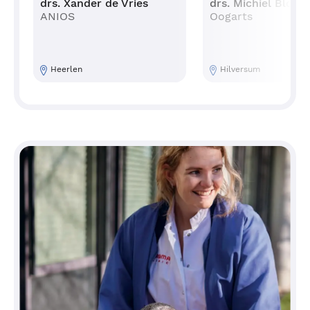
drs. Xander de Vries
drs. Michiel Blok
ANIOS
Oogarts
Heerlen
Hilversum