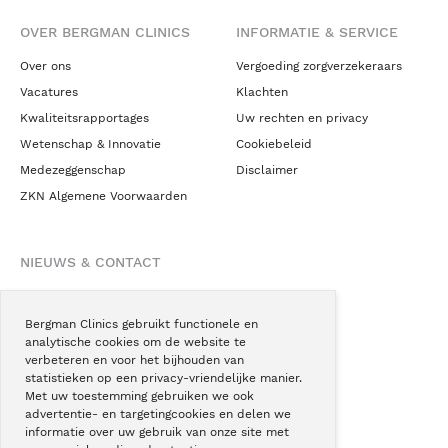
OVER BERGMAN CLINICS
INFORMATIE & SERVICE
Over ons
Vergoeding zorgverzekeraars
Vacatures
Klachten
Kwaliteitsrapportages
Uw rechten en privacy
Wetenschap & Innovatie
Cookiebeleid
Medezeggenschap
Disclaimer
ZKN Algemene Voorwaarden
NIEUWS & CONTACT
Nieuws
Blogs
Bergman Clinics gebruikt functionele en
analytische cookies om de website te
Podcast
verbeteren en voor het bijhouden van
Pressroom
statistieken op een privacy-vriendelijke manier.
Met uw toestemming gebruiken we ook
Instagram
advertentie- en targetingcookies en delen we
Facebook
informatie over uw gebruik van onze site met