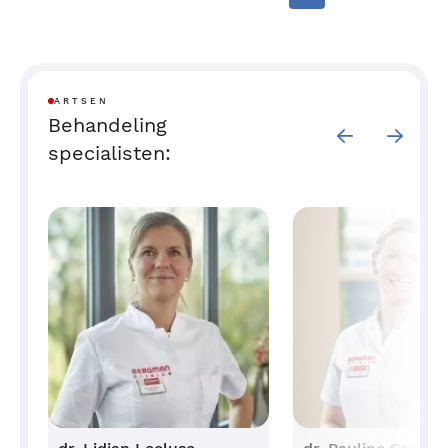
zo opgevlamd dat er in de huid littekenweefsel
ontstaat.
Behandeling acne littekens
ARTSEN
Behandeling
Acne littekens worden veel minder zichtbaar
specialisten:
wanneer er op de plek van de littekens nieuwe huid
groeit. Om de ontsierende acne littekens minder
zichtbaar te maken, zijn verschillende litteken
behandelingen mogelijk bij Bergman Clinics | Huid &
Vaten die de aanmaak van nieuwe huidgroei
stimuleren. Soms is het zelfs mogelijk de acne
littekens volledig te doen verdwijnen.
Het verschilt per persoon en bijvoorbeeld de diepte
van de littekens welke behandelingen nodig of
mogelijk zijn.
Stans excisie