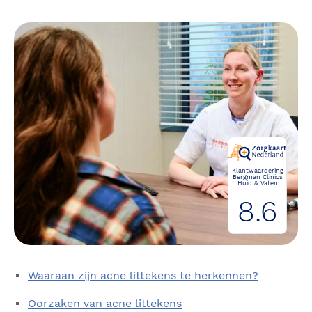
Klantwaardering
Bergman Clinics
Huid & Vaten
8.6
Waaraan zijn acne littekens te herkennen?
Oorzaken van acne littekens