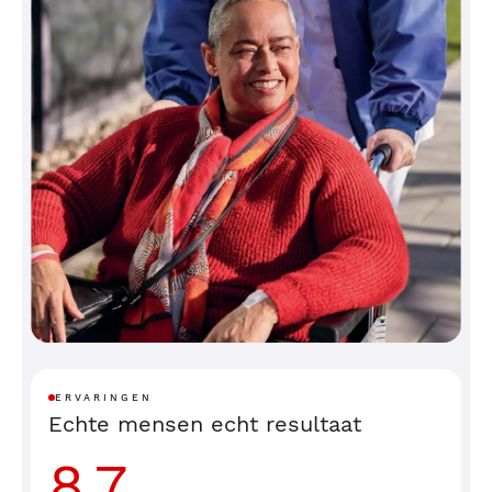
Acne littekens die geschikt zijn voor een
behandeling met een laser, zijn acne littekens in de
vorm van putjes en in de vorm van knobbeltjes op
de huid. Door behandeling met de laser wordt de
aanmaak van nieuwe cellen, collageen en elastine
gestimuleerd. Behandeling met de CO2-laser is snel,
zo goed als pijnloos en zeer nauwkeurig.
Dermabrasie
Door het bovenste huidlagen mechanisch te
verwijderen met een gespecialiseerde slijptechniek,
ontstaat in het helingsproces van de ontstane
schaafwonden, nieuwe huid. Deze techniek moet
uitgevoerd worden door een ervaren behandelaar.
ERVARINGEN
Het heeft als voordeel dat ook acne littekens op de
Echte mensen echt resultaat
neus goed behandeld kunnen worden.
8.7