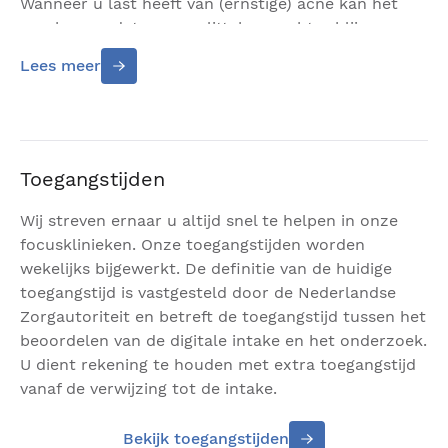
Wanneer u last heeft van (ernstige) acne kan het
voorkomen dat er acne littekens achter blijven op
de plek waar de puistjes en ontstekingen hebben
Lees meer
gezeten. Net als bij andere littekens ontstaan acne
littekens na een beschadiging van de huid.
De gevolgen van acne en acne littekens kunnen zich
op verschillende manieren openbaren. Wanneer de
Toegangstijden
acne net is verdwenen zijn er rode vlekjes te zien.
Deze zijn ontstaan door de ontstekingen op
Wij streven ernaar u altijd snel te helpen in onze
dezelfde plek. De rode vlekjes blijven gedurende 3
focusklinieken. Onze toegangstijden worden
tot 9 maanden zichtbaar. Deze vlekjes vallen niet
wekelijks bijgewerkt. De definitie van de huidige
onder acne littekens. Het kan voorkomen dat de
toegangstijd is vastgesteld door de Nederlandse
vlekjes uiteindelijk, onder invloed van de zon,
Zorgautoriteit en betreft de toegangstijd tussen het
verkleuren in donkere pigmentvlekken.
beoordelen van de digitale intake en het onderzoek.
U dient rekening te houden met extra toegangstijd
De vorming van daadwerkelijke acne littekens zijn
vanaf de verwijzing tot de intake.
te zien als putjes, hobbeltjes, verharding in de huid,
of een mengeling van verschillende soorten
Bekijk toegangstijden
littekens. Hierbij zijn de onderhuidse ontstekingen