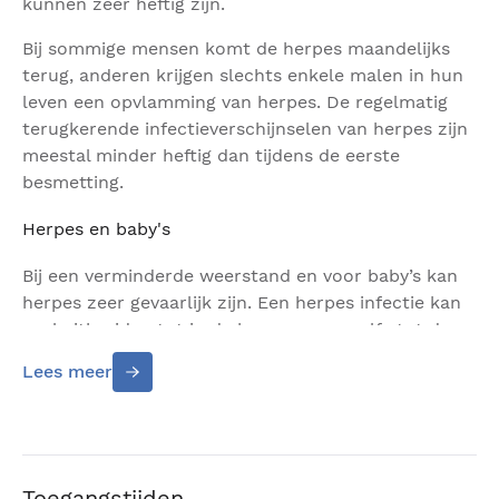
kunnen zeer heftig zijn.
Bij sommige mensen komt de herpes maandelijks
terug, anderen krijgen slechts enkele malen in hun
leven een opvlamming van herpes. De regelmatig
terugkerende infectieverschijnselen van herpes zijn
meestal minder heftig dan tijdens de eerste
besmetting.
Herpes en baby's
Bij een verminderde weerstand en voor baby’s kan
herpes zeer gevaarlijk zijn. Een herpes infectie kan
snel uitbreiden tot in de hersenen en zelfs tot de
dood leiden. Belangrijk is het daarom uw arts op de
Lees meer
hoogte te brengen van een herpes infectie wanneer
u zwanger bent en bijna moet bevallen. Ook het
aanraken en zoenen van zuigelingen wanneer u last
heeft van een herpes infectie wordt streng
ontraden.
Toegangstijden