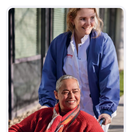
Wilt u meer weten over de
behandelmogelijkheden of wilt u een
afspraak maken? Neem dan contact op
via 088 9000 500. Onze medewerkers
beantwoorden uw vragen graag.