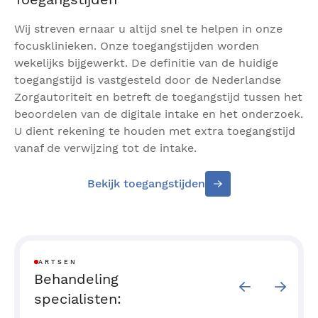
Behandeling herpes simplex
Wij streven ernaar u altijd snel te helpen in onze
focusklinieken. Onze toegangstijden worden
Normaal gesproken hoeft herpes niet behandeld te
wekelijks bijgewerkt. De definitie van de huidige
worden. De klachten verdwijnen vanzelf. Wanneer
toegangstijd is vastgesteld door de Nederlandse
er wel behandeling nodig is, zal uw arts medicijnen
Zorgautoriteit en betreft de toegangstijd tussen het
voorschrijven. Er zijn geen medicijnen die er voor
beoordelen van de digitale intake en het onderzoek.
zorgen dat het opgeslagen herpesvirus definitief uit
U dient rekening te houden met extra toegangstijd
uw lichaam verdwijnt. Herpes kan dus na
vanaf de verwijzing tot de intake.
behandeling regelmatig terugkomen. Behandeling
met medicijnen wordt ingezet bij een ernstige
Bekijk toegangstijden
infectie. Tevens kunnen dit soort medicijnen ingezet
worden ter onderdrukking indien er sprake is van
een zeer frequent terugkerende herpesinfectie op
bijvoorbeeld de geslachtsdelen.
ARTSEN
Wat kunt u zelf doen?
Behandeling
specialisten:
Zorg ervoor dat wanneer u last heeft van een
herpes infectie anderen niet blootstelt aan de