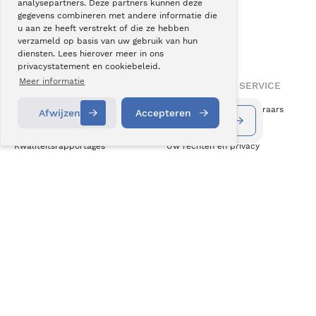
analysepartners. Deze partners kunnen deze
gegevens combineren met andere informatie die
Onze
superspecialisatie
u aan ze heeft verstrekt of die ze hebben
helpt u weer
actiever leven
.
verzameld op basis van uw gebruik van hun
diensten. Lees hierover meer in ons
privacystatement en cookiebeleid.
Meer informatie
OVER BERGMAN CLINICS
INFORMATIE & SERVICE
Over ons
Vergoeding zorgverzekeraars
Afwijzen
Accepteren
Informatie aanvragen
Contact
Vacatures
Klachten
Kwaliteitsrapportages
Uw rechten en privacy
Wetenschap & Innovatie
Cookiebeleid
Medezeggenschap
Disclaimer
ZKN Algemene Voorwaarden
NIEUWS & CONTACT
Nieuws
Blogs
Podcast