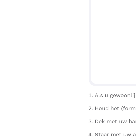
Als u gewoonlij
Houd het (formu
Dek met uw han
Staar met uw a