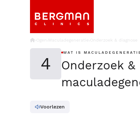
›
Ogen
Maculadegeneratie
Onderzoek & diagnose
›
›
WAT IS MACULADEGENERATI
4
Onderzoek & 
maculadegene
Voorlezen