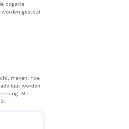
de oogarts
n worden gesteld
schil maken: hoe
chade kan worden
vorming. Met
is.