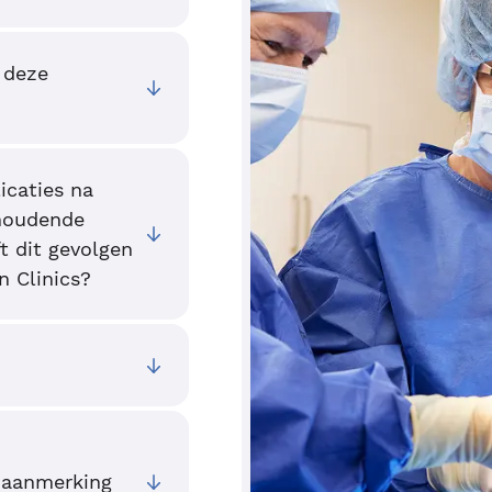
 deze
icaties na
nhoudende
 dit gevolgen
n Clinics?
 aanmerking