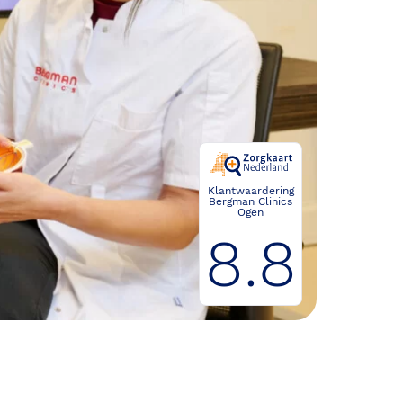
Klantwaardering
Bergman Clinics
Ogen
8.8