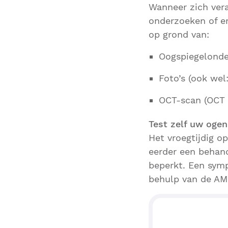
Wanneer zich ver
onderzoeken of e
op grond van:
Oogspiegelond
Foto’s (ook wel
OCT-scan (OCT 
Test zelf uw ogen
Het vroegtijdig o
eerder een behan
beperkt. Een sym
behulp van de AMS