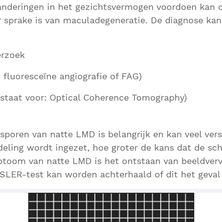
anderingen in het gezichtsvermogen voordoen kan 
r sprake is van maculadegeneratie. De diagnose ka
erzoek
: fluoresceïne angiografie of FAG)
staat voor: Optical Coherence Tomography)
psporen van natte LMD is belangrijk en kan veel ver
deling wordt ingezet, hoe groter de kans dat de s
ptoom van natte LMD is het ontstaan van beeldver
LER-test kan worden achterhaald of dit het geval 