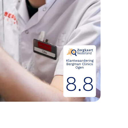
Klantwaardering
Bergman Clinics
Ogen
8.8