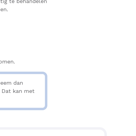
tig te behandelen
ten.
nomen.
 Neem dan
? Dat kan met