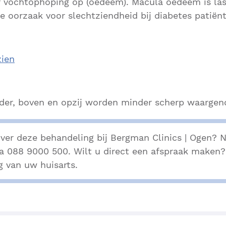
r vochtophoping op (oedeem). Macula oedeem is las
te oorzaak voor slechtziendheid bij diabetes patiën
zien
der, boven en opzij worden minder scherp waarge
ver deze behandeling bij Bergman Clinics | Ogen?
ia 088 9000 500. Wilt u direct een afspraak maken
g van uw huisarts.