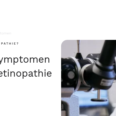
ptomen
OPATHIE?
symptomen
etinopathie