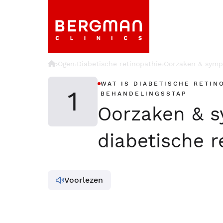
›
Ogen
Diabetische retinopathie
Oorzaken & sym
›
›
WAT IS DIABETISCHE RETIN
1
BEHANDELINGSSTAP
Oorzaken & 
diabetische r
Voorlezen