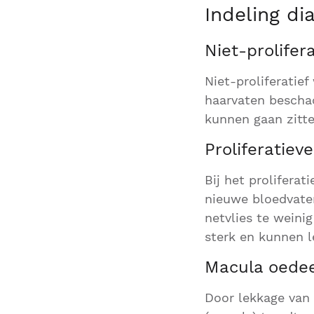
Indeling di
Niet-prolifer
Niet-proliferatie
haarvaten beschad
kunnen gaan zitten
Proliferatiev
Bij het prolifera
nieuwe bloedvaten
netvlies te weini
sterk en kunnen l
Macula oed
Door lekkage van