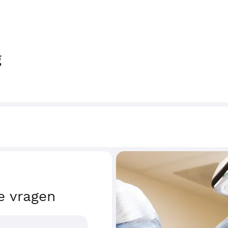
g
e vragen