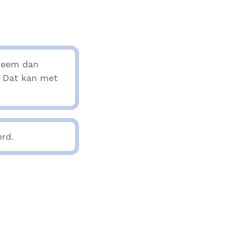
 Neem dan
? Dat kan met
erd.