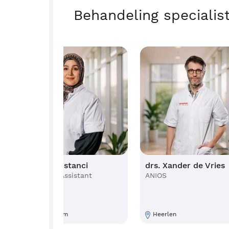
Behandeling specialis
Şeyma Bostanci
drs. Xander de Vries
Physician Assistant
ANIOS
Doetinchem
Heerlen