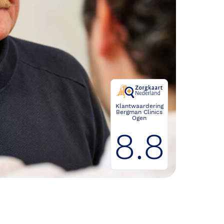
Klantwaardering
Bergman Clinics
Ogen
8.8