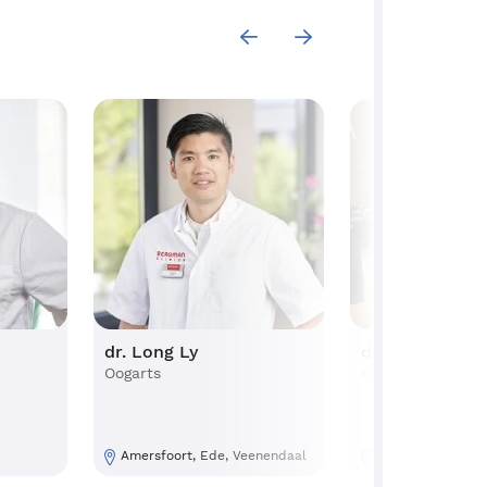
dr. Long Ly
drs. Stefan C
Oogarts
Oogarts
Amersfoort, Ede, Veenendaal
Amsterdam