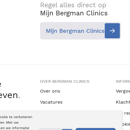
Regel alles direct op
Mijn Bergman Clinics
Mijn Bergman Clinics
e
OVER BERGMAN CLINICS
INFORM
Over ons
Vergo
leven
.
Vacatures
Klach
Kwaliteitsrapportages
Uw re
bsite te verbeteren
ier. Met uw
Wetenschap & Innovatie
Cooki
len we informatie