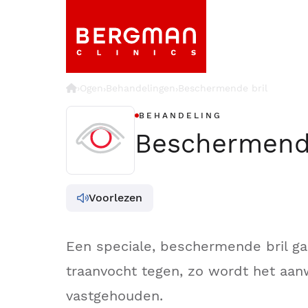
›
Ogen
Behandelingen
Beschermende bril
›
›
BEHANDELING
Beschermende
Voorlezen
Een speciale, beschermende bril g
traanvocht tegen, zo wordt het aan
vastgehouden.