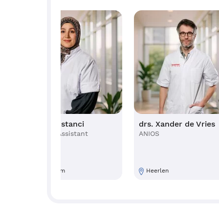
Şeyma Bostanci
drs. Xander de Vries
Physician Assistant
ANIOS
Doetinchem
Heerlen