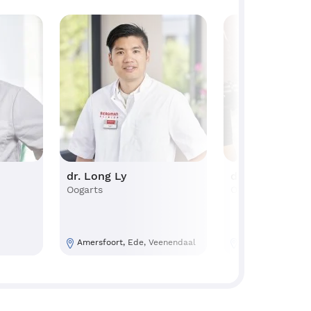
dr. Long Ly
drs. Stefan C
Oogarts
Oogarts
Amersfoort, Ede, Veenendaal
Amsterdam