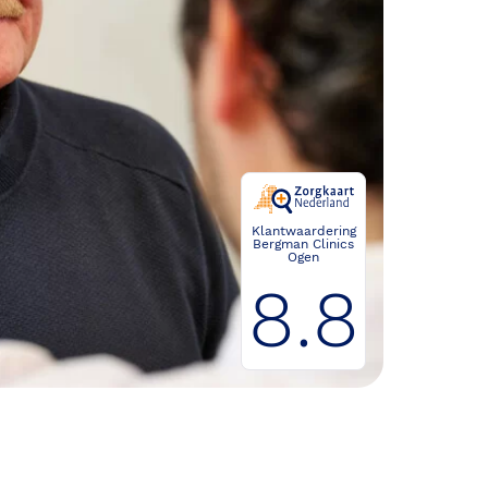
Klantwaardering
Bergman Clinics
Ogen
8.8