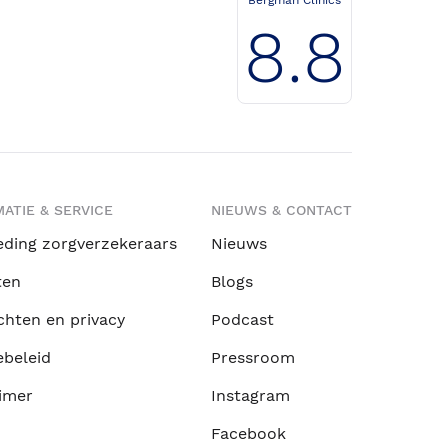
8.8
ATIE & SERVICE
NIEUWS & CONTACT
eding zorgverzekeraars
Nieuws
ten
Blogs
chten en privacy
Podcast
ebeleid
Pressroom
imer
Instagram
Facebook