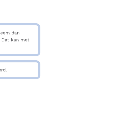
 Neem dan
? Dat kan met
erd.