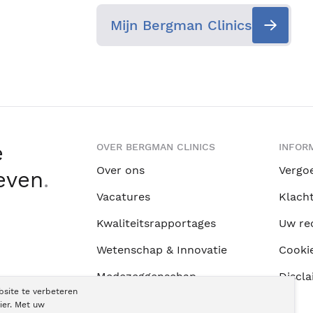
Mijn Bergman Clinics
e
OVER BERGMAN CLINICS
INFORM
Over ons
Vergo
leven
.
Vacatures
Klach
Kwaliteitsrapportages
Uw re
Wetenschap & Innovatie
Cooki
Medezeggenschap
Discla
bsite te verbeteren
ZKN Algemene Voorwaarden
ier. Met uw