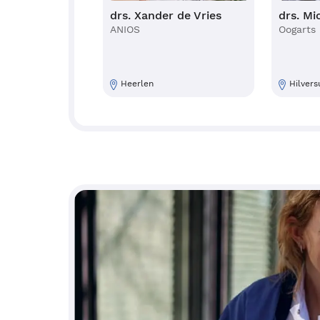
tanci
drs. Xander de Vries
drs. Mi
ssistant
ANIOS
Oogarts
m
Heerlen
Hilver