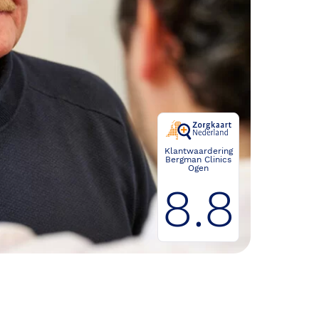
Klantwaardering
Bergman Clinics
Ogen
8.8