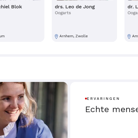
chiel Blok
drs. Leo de Jong
dr. 
Oogarts
Ooga
sum
Arnhem, Zwolle
Ame
ERVARINGEN
Echte mense