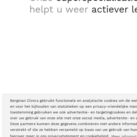
helpt u weer
actiever 
Bergman Clinics gebruikt functionele en analytische cookies om de we
en voor het bijhouden van statistieken op een privacy-vriendelijke man
toestemming gebruiken we ook advertentie- en targetingcookies en de
Copyright © Bergman Clinics 2026
|
KVK nummer: 30196373
over uw gebruik van onze site met onze social media, advertentie- en 
Deze partners kunnen deze gegevens combineren met andere informati
verstrekt of die ze hebben verzameld op basis van uw gebruik van hun
hierover meer in ons privacystatement en cookiebeleid.
Meer informat