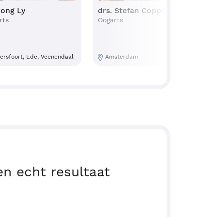
Long Ly
drs. Stefan Coppens
d
rts
Oogarts
O
rsfoort, Ede, Veenendaal
Amsterdam
n echt resultaat