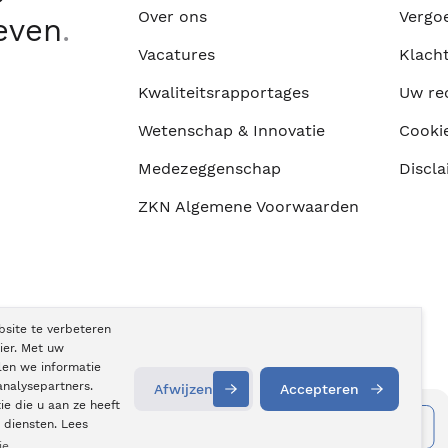
Over ons
Vergo
leven
.
Vacatures
Klach
Kwaliteitsrapportages
Uw re
Wetenschap & Innovatie
Cooki
Medezeggenschap
Discla
ZKN Algemene Voorwaarden
bsite te verbeteren
ier. Met uw
len we informatie
analysepartners.
Afwijzen
Accepteren
e die u aan ze heeft
Informatie aanvragen
Contact
opnemen
 diensten. Lees
ie