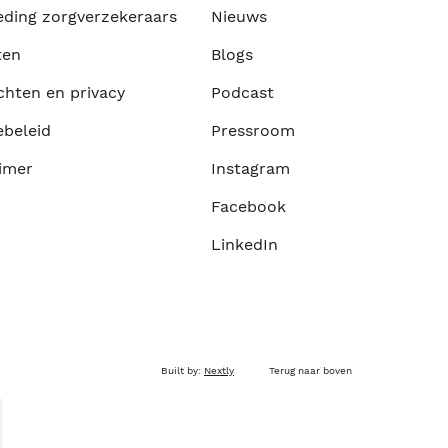
eding zorgverzekeraars
Nieuws
ten
Blogs
chten en privacy
Podcast
ebeleid
Pressroom
imer
Instagram
Facebook
LinkedIn
Built by:
Nextly
Terug naar boven