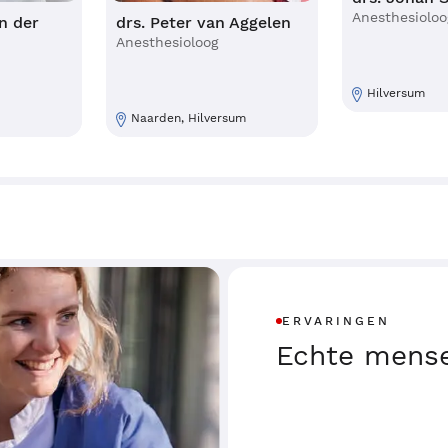
Anesthesioloo
n der
drs. Peter van Aggelen
Anesthesioloog
Hilversum
Naarden, Hilversum
ERVARINGEN
Echte mense