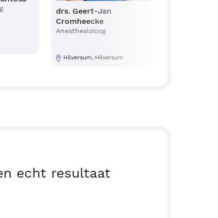
g
drs. Geert-Jan
drs. Rajen K
Cromheecke
Anesthesioloo
pijnbestrijder
Anesthesioloog
Hilversum, Hilversum
Naarden, Hil
n echt resultaat