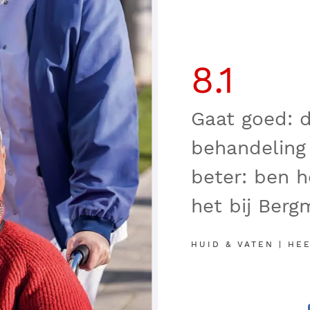
8.1
Gaat goed: d
behandeling 
beter: ben h
het bij Berg
HUID & VATEN | HE