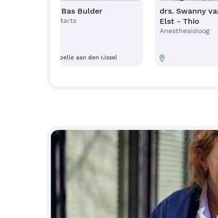
e
drs. Bas Bulder
drs. Swanny va
Sportarts
Elst - Thio
Anesthesioloog
Capelle aan den IJssel