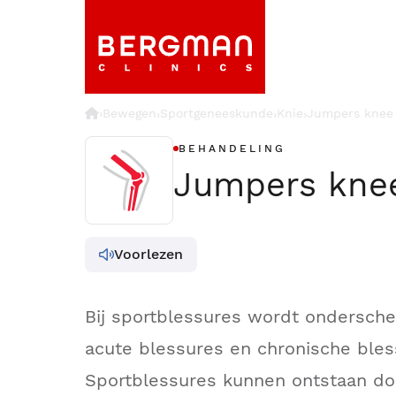
›
Bewegen
Sportgeneeskunde
Knie
Jumpers knee
›
›
›
BEHANDELING
Jumpers kne
Voorlezen
Bij sportblessures wordt ondersch
acute blessures en chronische bles
Sportblessures kunnen ontstaan doo