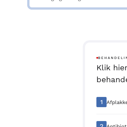
BEHANDELI
Klik hi
behande
1
Afplakk
2
Antibiot