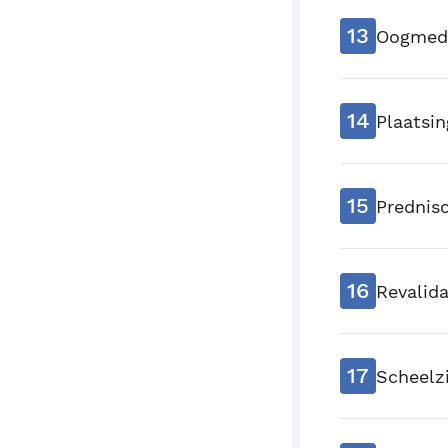
13
Oogmedi
14
Plaatsin
15
Prednis
16
Revalida
17
Scheelzi