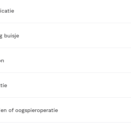
catie
g buisje
on
tie
en of oogspieroperatie