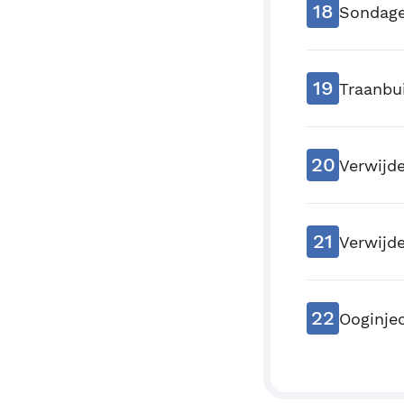
18
Sondag
19
Traanbu
20
Verwijd
21
Verwijd
22
Ooginjec