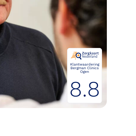
Klantwaardering
Bergman Clinics
Ogen
8.8