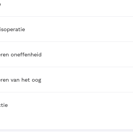
e
isoperatie
eren oneffenheid
eren van het oog
tie