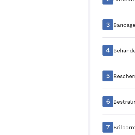
3
Bandage
4
Behande
5
Bescher
6
Bestrali
7
Brilcorr