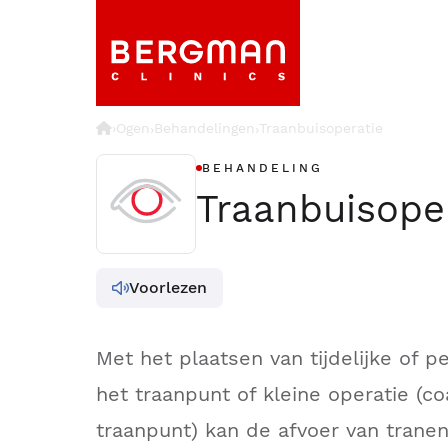
›
Ogen
Behandelingen
Traanbuisoperatie
›
›
BEHANDELING
Traanbuisope
Voorlezen
Met het plaatsen van tijdelijke of 
het traanpunt of kleine operatie (co
traanpunt) kan de afvoer van trane