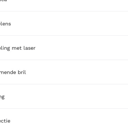
lens
ling met laser
mende bril
ng
ectie