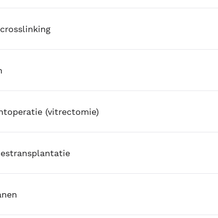
crosslinking
n
toperatie (vitrectomie)
estransplantatie
anen