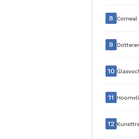
8
Corneal 
9
Dottere
10
Glasvoch
11
Hoornvli
12
Kunsttr