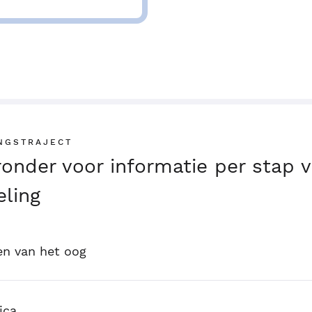
NGSTRAJECT
eronder voor informatie per stap 
ling
en van het oog
ica